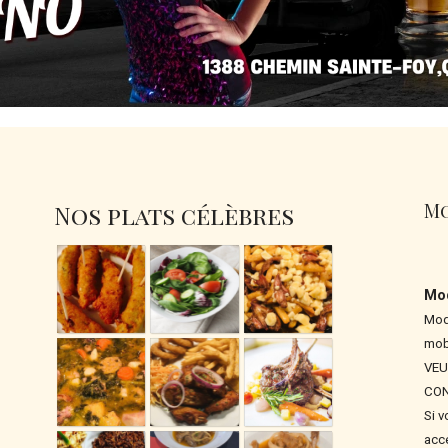
Mo
Nos plats célèbres
Mod
Moda
mob
VEU
CON
Si v
acce