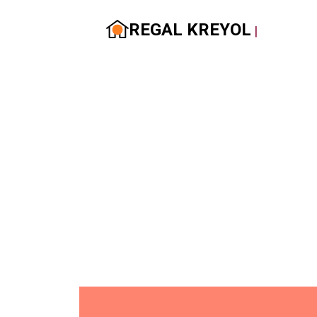
REGAL KREYOL
|
Restaurant
Soirée Régal
Tous les samedis de 10:00 à 03:00 AM